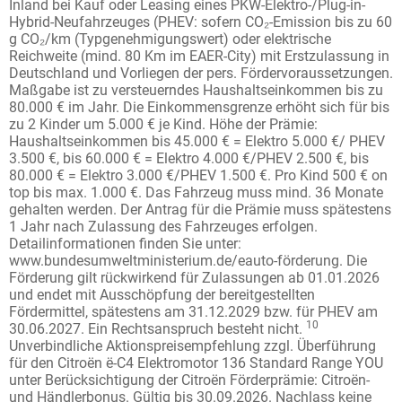
Inland bei Kauf oder Leasing eines PKW-Elektro-/Plug-in-
Hybrid-Neufahrzeuges (PHEV: sofern CO₂-Emission bis zu 60
g CO₂/km (Typgenehmigungswert) oder elektrische
Reichweite (mind. 80 Km im EAER-City) mit Erstzulassung in
Deutschland und Vorliegen der pers. Fördervoraussetzungen.
Maßgabe ist zu versteuerndes Haushaltseinkommen bis zu
80.000 € im Jahr. Die Einkommensgrenze erhöht sich für bis
zu 2 Kinder um 5.000 € je Kind. Höhe der Prämie:
Haushaltseinkommen bis 45.000 € = Elektro 5.000 €/ PHEV
3.500 €, bis 60.000 € = Elektro 4.000 €/PHEV 2.500 €, bis
80.000 € = Elektro 3.000 €/PHEV 1.500 €. Pro Kind 500 € on
top bis max. 1.000 €. Das Fahrzeug muss mind. 36 Monate
gehalten werden. Der Antrag für die Prämie muss spätestens
1 Jahr nach Zulassung des Fahrzeuges erfolgen.
Detailinformationen finden Sie unter:
www.bundesumweltministerium.de/eauto-förderung. Die
Förderung gilt rückwirkend für Zulassungen ab 01.01.2026
und endet mit Ausschöpfung der bereitgestellten
Fördermittel, spätestens am 31.12.2029 bzw. für PHEV am
10
30.06.2027. Ein Rechtsanspruch besteht nicht.
Unverbindliche Aktionspreisempfehlung zzgl. Überführung
für den Citroën ë-C4 Elektromotor 136 Standard Range YOU
unter Berücksichtigung der Citroën Förderprämie: Citroën-
und Händlerbonus. Gültig bis 30.09.2026. Nachlass keine