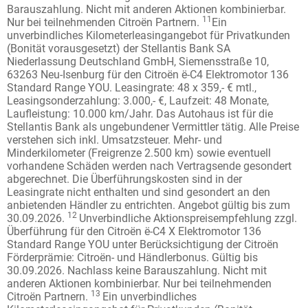
Barauszahlung. Nicht mit anderen Aktionen kombinierbar.
11
Nur bei teilnehmenden Citroën Partnern.
Ein
unverbindliches Kilometerleasingangebot für Privatkunden
(Bonität vorausgesetzt) der Stellantis Bank SA
Niederlassung Deutschland GmbH, Siemensstraße 10,
63263 Neu-Isenburg für den Citroën ë-C4 Elektromotor 136
Standard Range YOU. Leasingrate: 48 x 359,- € mtl.,
Leasingsonderzahlung: 3.000,- €, Laufzeit: 48 Monate,
Laufleistung: 10.000 km/Jahr. Das Autohaus ist für die
Stellantis Bank als ungebundener Vermittler tätig. Alle Preise
verstehen sich inkl. Umsatzsteuer. Mehr- und
Minderkilometer (Freigrenze 2.500 km) sowie eventuell
vorhandene Schäden werden nach Vertragsende gesondert
abgerechnet. Die Überführungskosten sind in der
Leasingrate nicht enthalten und sind gesondert an den
anbietenden Händler zu entrichten. Angebot gültig bis zum
12
30.09.2026.
Unverbindliche Aktionspreisempfehlung zzgl.
Überführung für den Citroën ë-C4 X Elektromotor 136
Standard Range YOU unter Berücksichtigung der Citroën
Förderprämie: Citroën- und Händlerbonus. Gültig bis
30.09.2026. Nachlass keine Barauszahlung. Nicht mit
anderen Aktionen kombinierbar. Nur bei teilnehmenden
13
Citroën Partnern.
Ein unverbindliches