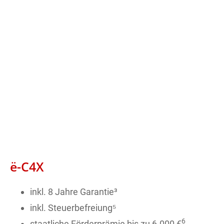
ë-C4X
inkl. 8 Jahre Garantie³
inkl. Steuerbefreiung⁵
6
staatliche Förderprämie bis zu 6.000 €