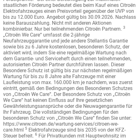
staatlichen Förderung bedeutet dies beim Kauf eines Citroën
Elektrofahrzeuges einen Preisvorteil gegenüber der UVP von
bis zu 12.000 Euro. Angebot gültig bis 30.09.2026. Nachlass
keine Barauszahlung. Nicht mit anderen Aktionen
3
kombinierbar. Nur bei teilnehmenden Citroën Partnern.
„Citroën We Care“ umfasst die 2-jährige
Neufahrzeuggarantie und jede andere Stellantis Garantie
sowie bis zu 6 Jahre kostenlosen, besonderen Schutz, der
aktiviert wird, indem Sie eine regelmäßige Wartung nach
dem Garantie- und Serviceheft durch einen teilnehmenden,
autorisierten Citroën Partner durchführen lassen. Dieser
Besondere Schutz ist gültig bis zur nächsten regelmäßigen
Wartung für bis zu 8 Jahre alte Fahrzeuge mit einer
Laufleistung von max. 160.000 km je nachdem, was zuerst
eintritt, gemäß den Bedingungen des Besonderen Schutzes
von „Citroën We Care“. Der Besondere Schutz von „Citroën
We Care“ hat keinen Einfluss auf Ihre gesetzlichen
Gewährleistungsansprüche oder die Neuwagengarantie für
Ihr Fahrzeug. Die vollständigen Bedingungen für den
besonderen Schutz von „Citroën We Care“ finden Sie unter:
https://www.citroen.de/wartung-services/citroen-we-
5
care.html
Elektrofahrzeuge sind bis 2035 von der KFZ-
6
Steuer befreit.
Für Privatkunden mit Hauptwohnsitz im