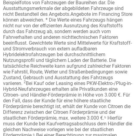
Beispielfotos von Fahrzeugen der Baureihen dar. Die
Ausstattungsmerkmale der abgebildeten Fahrzeuge sind
nicht Bestandteil des Angebots.​ Angebote im Financing Store
können abweichen. * Die Werte eines Fahrzeugs hängen
nicht nur von der effizienten Ausnutzung des Kraftstoffs
durch das Fahrzeug ab, sondern werden auch vom
Fahrverhalten und anderen nichttechnischen Faktoren
beeinflusst. Gewichtete Werte sind Mittelwerte für Kraftstoff-
und Stromverbrauch von extern aufladbaren
Hybridelektrofahrzeugen bei durchschnittlichem
Nutzungsprofil und täglichem Laden der Batterie. Die
tatsächliche Reichweite kann aufgrund zahlreicher Faktoren
wie Fahrstil, Route, Wetter und Straßenbedingungen sowie
Zustand, Gebrauch und Ausstattung des Fahrzeugs
2
variieren.
Bei Kauf oder Leasing eines PKW-Elektro-/Plug-in-
Hybrid-Neufahrzeuges erhalten alle Privatkunden eine
Citroen- und Händler-Förderprämie in Höhe von 3.000 €. Für
den Fall, dass der Kunde für eine höhere staatliche
Förderprämie berechtigt ist, erhält der Kunde von Citroen die
Differenz zwischen der Citroen Förderprämie und der
staatlichen Förderprämie, max. weitere 3.000 €.⁵ Hierfür
muss der Kunde bei Kaufvertragsabschluss dem Händler die
gleichen Nachweise vorlegen wie bei der staatlichen
Förderprämie.⁵ Bei einer Berechtigung zur maximalen