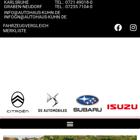
KARLSRUHE
TEL.:
0721 49018-0
content
GRABEN-NEUDORF
TEL.:
07255 7104-0
INFO@AUTOHAUS-KUHN.DE
INFOGN@AUTOHAUS-KUHN.DE
FAHRZEUGVERGLEICH
MERKLISTE