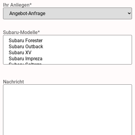
Ihr Anliegen*
Subaru-Modelle*
Bitte
Nachricht
lasse
dieses
Feld
leer.