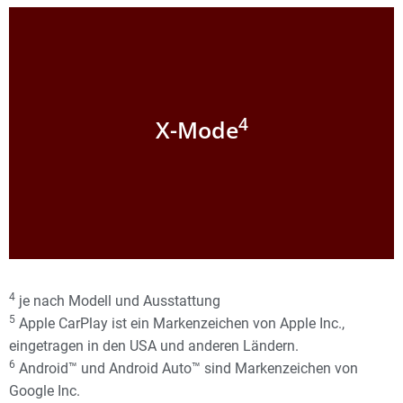
4
X-Mode
Das “X” steht für zusätzliche Mobilitätsverbesserung auf
4
besonders glatten und unebenen Fahrbahnen. Mit einem
X-Mode
Tastendruck unterstützt der “X-Mode” gezielt und
intelligent den Allradantrieb über den Eingriff der Bremsen
und des Motormanagements, um Sie sicher über
schlechte bzw. rutschige Fahrbahnen zu führen. Selbst
glatte oder steile Steigungen lassen sich mit dem “X-
Mode” hervorragend bewältigen.
4
je nach Modell und Ausstattung
5
Apple CarPlay ist ein Markenzeichen von Apple Inc.,
eingetragen in den USA und anderen Ländern.
6
Android™ und Android Auto™ sind Markenzeichen von
Google Inc.