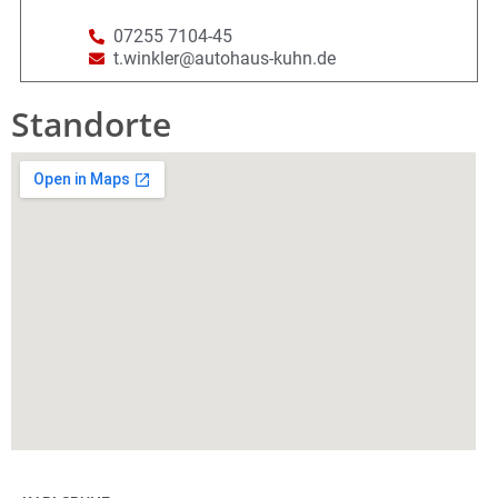
07255 7104-45
t.winkler@autohaus-kuhn.de
Standorte